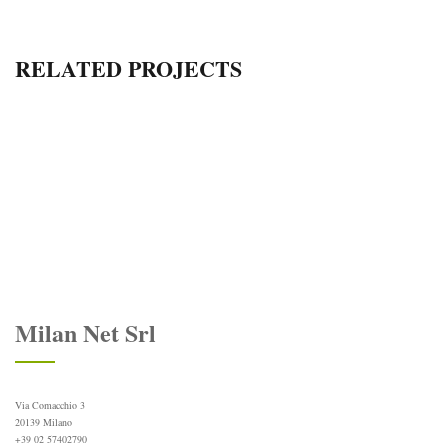
articoli
RELATED PROJECTS
Milan Net Srl
Via Comacchio 3
20139 Milano
+39 02 57402790