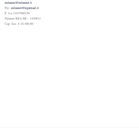
milannet@milannet.it
Pec:
milannet@legalmail.it
P. iva 11037060156
Numero REA MI – 1430812
Cap. Soc. € 10.400,00